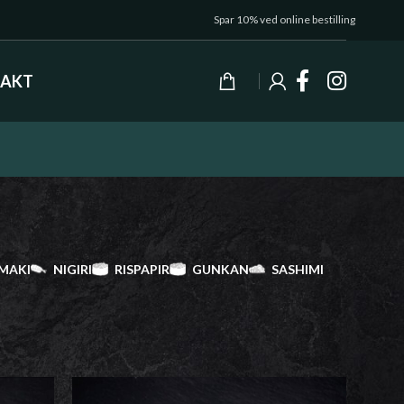
Spar 10% ved online bestilling
AKT
MAKI
NIGIRI
RISPAPIR
GUNKAN
SASHIMI
Vis
9
24
36