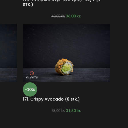
STK.)
36,00
kr.
40,00
kr.
-10%
171. Crispy Avocado (8 stk.)
31,50
kr.
35,00
kr.