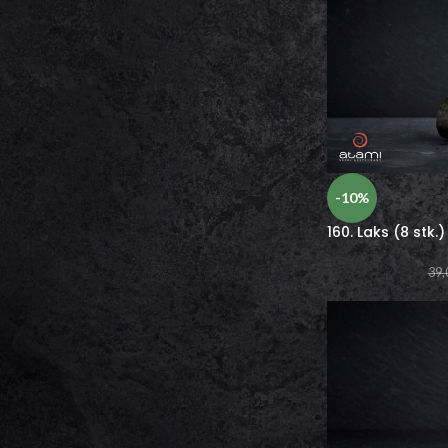
Uramaki Deluxe
Uramaki
Futomaki
Hosomaki
Nigiri
Rispapir
Gunkan
Sashimi
Varme retter
-10%
Salat
160. Laks (8 stk.)
Sauce
Drikkevarer
39,
Gavekort