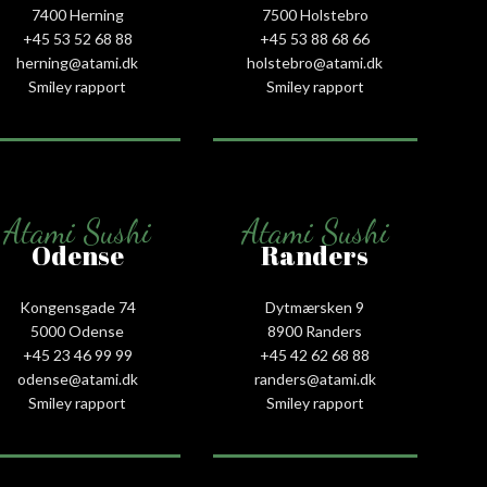
7400 Herning
7500 Holstebro
+45 53 52 68 88
+45 53 88 68 66
herning@atami.dk
holstebro@atami.dk
Smiley rapport
Smiley rapport
Atami Sushi
Atami Sushi
Odense
Randers
Kongensgade 74
Dytmærsken 9
5000 Odense
8900 Randers
+45 23 46 99 99
+45 42 62 68 88
odense@atami.dk
randers@atami.dk
Smiley rapport
Smiley rapport