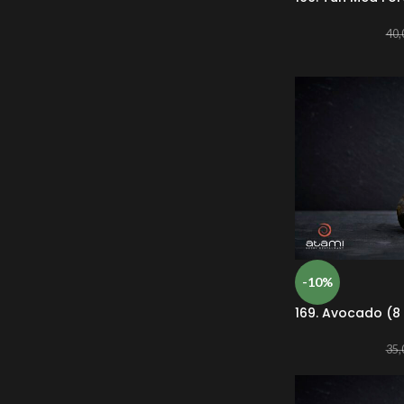
40,
-10%
169. Avocado (8 
35,