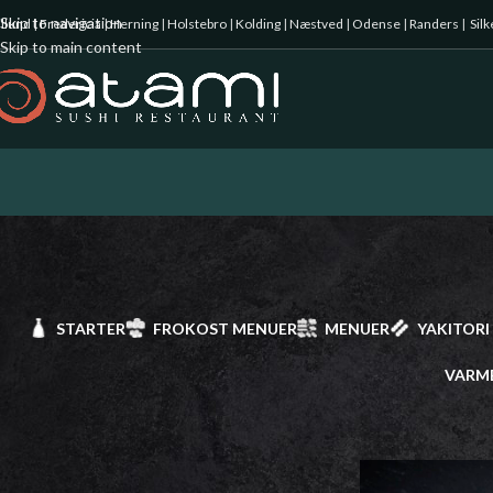
Skip to navigation
illund
|
Fredericia
|
Herning
|
Holstebro
|
Kolding
|
Næstved
|
Odense
|
Randers
|
Sil
Skip to main content
STARTER
FROKOST MENUER
MENUER
YAKITORI
VARM
Starter
Forside
/
Hosomaki
Frokost Menuer
Menuer
Yakitori spyd