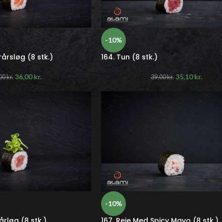
-10%
rårsløg (8 stk.)
164. Tun (8 stk.)
36,00
kr.
35,10
kr.
00
kr.
39,00
kr.
-10%
årløg (8 stk.)
167. Reje Med Spicy Mayo (8 stk.)