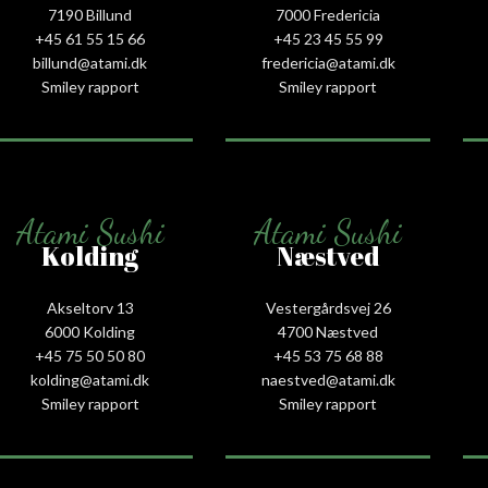
7190 Billund
7000 Fredericia
+45 61 55 15 66‬
+45 23 45 55 99
billund@atami.dk
fredericia@atami.dk
Smiley rapport
Smiley rapport
Atami Sushi
Atami Sushi
Kolding
Næstved
Akseltorv 13
Vestergårdsvej 26
6000 Kolding
4700 Næstved
+45 75 50 50 80
+45 53 75 68 88
kolding@atami.dk
naestved@atami.dk
Smiley rapport
Smiley rapport