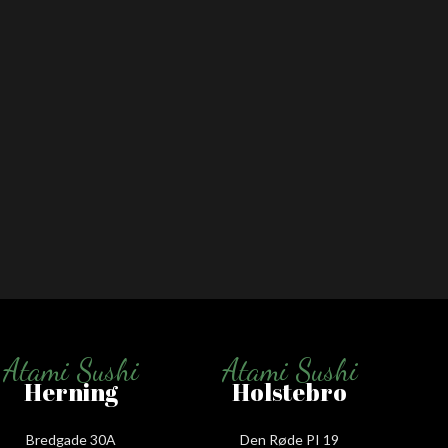
Atami Sushi
Atami Sushi
Herning
Holstebro
Bredgade 30A
Den Røde PI 19