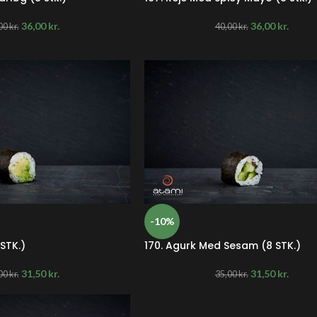
36,00
kr.
36,00
kr.
00
kr.
40,00
kr.
-10%
STK.)
170. Agurk Med Sesam (8 STK.)
31,50
kr.
31,50
kr.
00
kr.
35,00
kr.