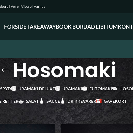
keborg
|
Vejle
|
Viborg
|
Aarhus
FORSIDE
TAKEAWAY
BOOK BORD
AD LIBITUM
KONT
Hosomaki
 SPYD
URAMAKI DELUXE
URAMAKI
FUTOMAKI
HOSO
E RETTER
SALAT
SAUCE
DRIKKEVARER
GAVEKORT