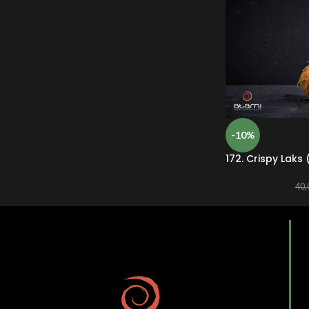
-10%
172. Crispy Laks 
40,