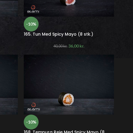
-10%
165. Tun Med Spicy Mayo (8 stk.)
36,00
kr.
40,00
kr.
-10%
168. Tempura Reje Med Spicy Mayo (8