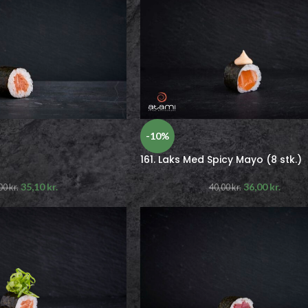
-10%
161. Laks Med Spicy Mayo (8 stk.)
35,10
kr.
36,00
kr.
00
kr.
40,00
kr.