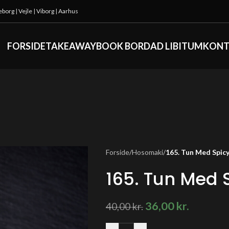
keborg
|
Vejle
|
Viborg
|
Aarhus
FORSIDE
TAKEAWAY
BOOK BORD
AD LIBITUM
KONT
Forside
/
Hosomaki
/
165. Tun Med Spicy
165. Tun Med 
36,00
kr.
40,00
kr.