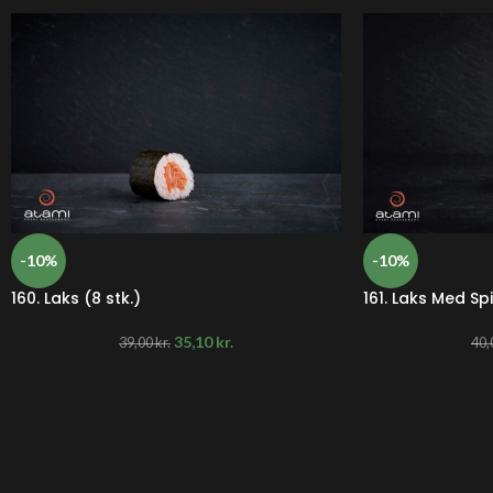
-10%
-10%
160. Laks (8 stk.)
161. Laks Med Sp
35,10
kr.
39,00
kr.
40,