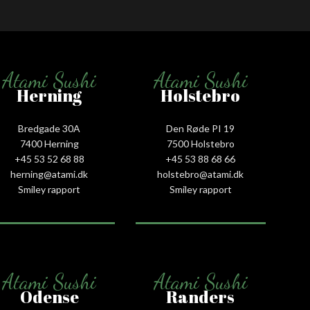
Atami Sushi
Atami Sushi
Herning
Holstebro
Bredgade 30A
Den Røde PI 19
7400 Herning
7500 Holstebro
+45 53 52 68 88
+45 53 88 68 66
herning@atami.dk
holstebro@atami.dk
Smiley rapport
Smiley rapport
Atami Sushi
Atami Sushi
Odense
Randers