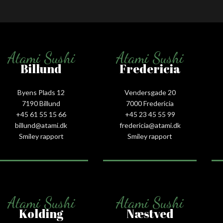
Atami Sushi
Atami Sushi
Billund
Fredericia
Byens Plads 12
Vendersgade 20
7190 Billund
7000 Fredericia
+45 61 55 15 66‬
+45 23 45 55 99
billund@atami.dk
fredericia@atami.dk
Smiley rapport
Smiley rapport
Atami Sushi
Atami Sushi
Kolding
Næstved