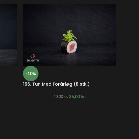
-10%
-10%
166. Tun Med Forårløg (8 stk.)
169. Av
36,00
kr.
40,00
kr.