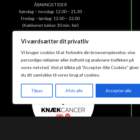
ÅBNINGSTIDER
Søndag – torsdag: 12.00 – 21.30
Fredag – lørdag: 12.00 – 22.00
(Køkkenet lukker 30 min. før)
Vi værdsætter dit privatliv
Smiley-rapport
Privatlivs- og cookiepolitik
Vi bruger cookies til at forbedre din browseroplevelse, vise
Handelsbetingelser
personlige reklamer eller indhold og analysere trafikken på
vores netsted. Ved at klikke på "Accepter Alle Cookies" giver
du dit samtykke til vores brug af cookies.
Tilpas
Afvis alle
Accepter alle