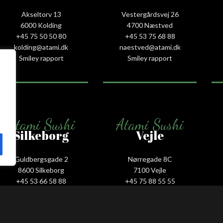
Akseltorv 13
Vestergårdsvej 26
6000 Kolding
4700 Næstved
+45 75 50 50 80
+45 53 75 68 88
kolding@atami.dk
naestved@atami.dk
Smiley rapport
Smiley rapport
Atami Sushi
Atami Sushi
Silkeborg
Vejle
Guldbergsgade 2
Nørregade 8C
8600 Silkeborg
7100 Vejle
+45 53 66 58 88
+45 75 88 55 55
silkeborg@atami.dk
vejle@atami.dk
Smiley rapport
Smiley rapport