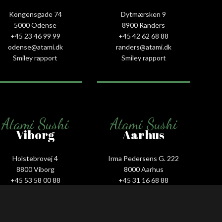
Kongensgade 74
Dytmærsken 9
5000 Odense
8900 Randers
+45 23 46 99 99
+45 42 62 68 88
odense@atami.dk
randers@atami.dk
Smiley rapport
Smiley rapport
Atami Sushi
Atami Sushi
Viborg
Aarhus
Holstebrovej 4
Irma Pedersens G. 222
8800 Viborg
8000 Aarhus
+45 53 58 00 88
+45 31 16 68 88
viborg@atami.dk
aarhus@atami.dk
Smiley rapport
Smiley rapport