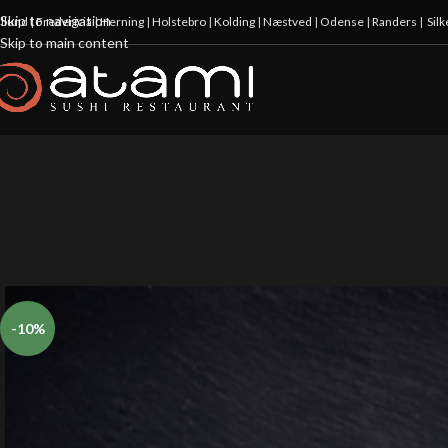
Skip to navigation
illund
|
Fredericia
|
Herning
|
Holstebro
|
Kolding
|
Næstved
|
Odense
|
Randers
|
Sil
Skip to main content
-10%