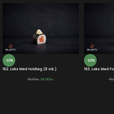
-10%
-10%
162. Laks Med Hvidløg (8 stk.)
163. Laks Med Fo
36,00
kr.
40,00
kr.
40,