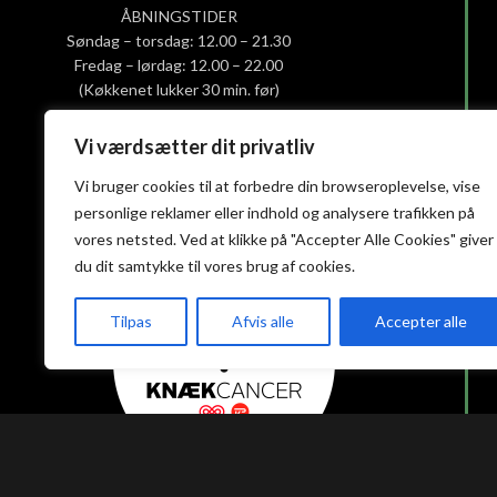
ÅBNINGSTIDER
Søndag – torsdag: 12.00 – 21.30
Fredag – lørdag: 12.00 – 22.00
(Køkkenet lukker 30 min. før)
Vi værdsætter dit privatliv
Smiley-rapport
Privatlivs- og cookiepolitik
Vi bruger cookies til at forbedre din browseroplevelse, vise
Handelsbetingelser
personlige reklamer eller indhold og analysere trafikken på
vores netsted. Ved at klikke på "Accepter Alle Cookies" giver
du dit samtykke til vores brug af cookies.
Tilpas
Afvis alle
Accepter alle