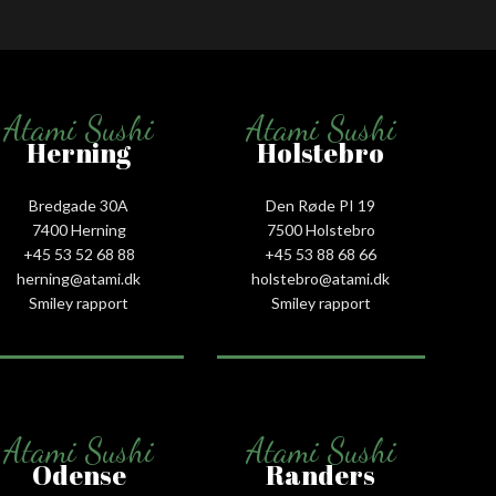
Atami Sushi
Atami Sushi
Herning
Holstebro
Bredgade 30A
Den Røde PI 19
7400 Herning
7500 Holstebro
+45 53 52 68 88
+45 53 88 68 66
herning@atami.dk
holstebro@atami.dk
Smiley rapport
Smiley rapport
Atami Sushi
Atami Sushi
Odense
Randers