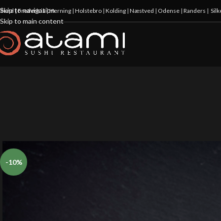
Skip to navigation
illund
|
Fredericia
|
Herning
|
Holstebro
|
Kolding
|
Næstved
|
Odense
|
Randers
|
Sil
Skip to main content
-10%