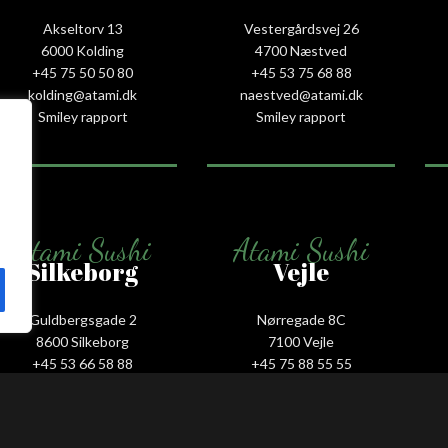
Akseltorv 13
Vestergårdsvej 26
6000 Kolding
4700 Næstved
+45 75 50 50 80
+45 53 75 68 88
kolding@atami.dk
naestved@atami.dk
Smiley rapport
Smiley rapport
Atami Sushi
Atami Sushi
Silkeborg
Vejle
Guldbergsgade 2
Nørregade 8C
8600 Silkeborg
7100 Vejle
+45 53 66 58 88
+45 75 88 55 55
silkeborg@atami.dk
vejle@atami.dk
Smiley rapport
Smiley rapport