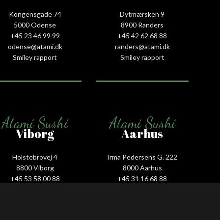
Kongensgade 74
Dytmærsken 9
5000 Odense
8900 Randers
+45 23 46 99 99
+45 42 62 68 88
odense@atami.dk
randers@atami.dk
Smiley rapport
Smiley rapport
Atami Sushi
Atami Sushi
Viborg
Aarhus
Holstebrovej 4
Irma Pedersens G. 222
8800 Viborg
8000 Aarhus
+45 53 58 00 88
+45 31 16 68 88
viborg@atami.dk
aarhus@atami.dk
Smiley rapport
Smiley rapport