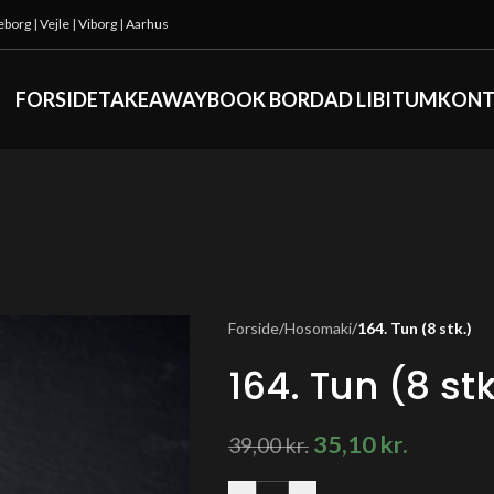
keborg
|
Vejle
|
Viborg
|
Aarhus
FORSIDE
TAKEAWAY
BOOK BORD
AD LIBITUM
KONT
Forside
/
Hosomaki
/
164. Tun (8 stk.)
164. Tun (8 stk
35,10
kr.
39,00
kr.