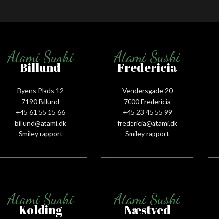
Atami Sushi
Atami Sushi
Billund
Fredericia
Byens Plads 12
Vendersgade 20
7190 Billund
7000 Fredericia
+45 61 55 15 66‬
+45 23 45 55 99
billund@atami.dk
fredericia@atami.dk
Smiley rapport
Smiley rapport
Atami Sushi
Atami Sushi
Kolding
Næstved