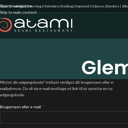
Skip to navigation
illund
|
Fredericia
|
Herning
|
Holstebro
|
Kolding
|
Næstved
|
Odense
|
Randers
|
Sil
Skip to main content
Gle
Mistet din adgangskode? Indtast venligst dit brugernavn eller e-
mailadresse. Du vil via e-mail modtage et link til at oprette en ny
adgangskode.
*
Brugernavn eller e-mail