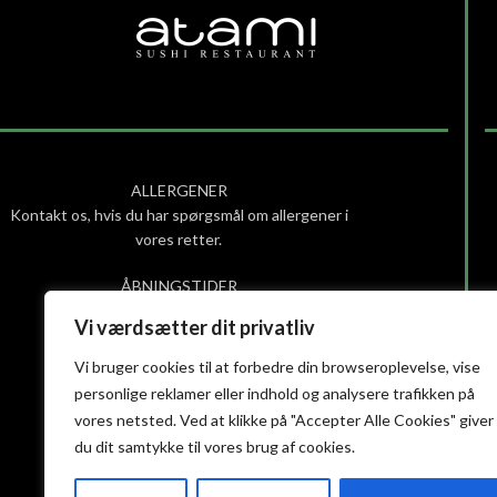
ALLERGENER
Kontakt os, hvis du har spørgsmål om allergener i
vores retter.
ÅBNINGSTIDER
Søndag – torsdag: 12.00 – 21.30
Vi værdsætter dit privatliv
Fredag – lørdag: 12.00 – 22.00
(Køkkenet lukker 30 min. før)
Vi bruger cookies til at forbedre din browseroplevelse, vise
personlige reklamer eller indhold og analysere trafikken på
Smiley-rapport
vores netsted. Ved at klikke på "Accepter Alle Cookies" giver
Privatlivs- og cookiepolitik
du dit samtykke til vores brug af cookies.
Handelsbetingelser