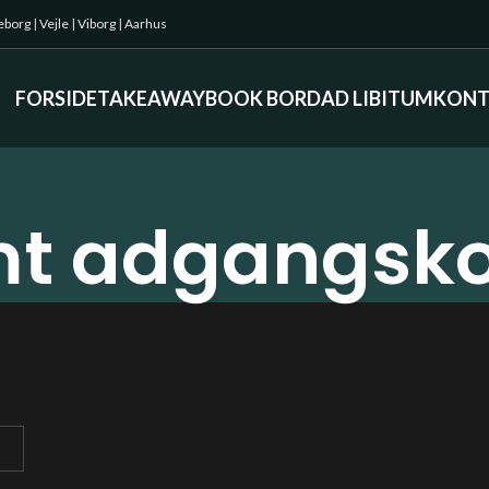
keborg
|
Vejle
|
Viborg
|
Aarhus
FORSIDE
TAKEAWAY
BOOK BORD
AD LIBITUM
KONT
mt adgangsk