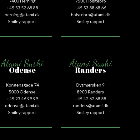
7400 Herning
7500 Holstebro
+45 53 52 68 88
+45 53 88 68 66
herning@atami.dk
holstebro@atami.dk
Smiley rapport
Smiley rapport
Atami Sushi
Atami Sushi
Odense
Randers
Kongensgade 74
Dytmærsken 9
5000 Odense
8900 Randers
+45 23 46 99 99
+45 42 62 68 88
odense@atami.dk
randers@atami.dk
Smiley rapport
Smiley rapport