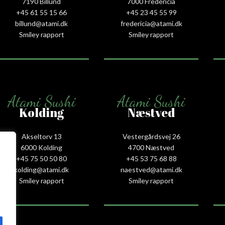
7190 Billund
7000 Fredericia
+45 61 55 15 66‬
+45 23 45 55 99
billund@atami.dk
fredericia@atami.dk
Smiley rapport
Smiley rapport
Atami Sushi
Atami Sushi
Kolding
Næstved
Akseltorv 13
Vestergårdsvej 26
6000 Kolding
4700 Næstved
+45 75 50 50 80
+45 53 75 68 88
kolding@atami.dk
naestved@atami.dk
Smiley rapport
Smiley rapport