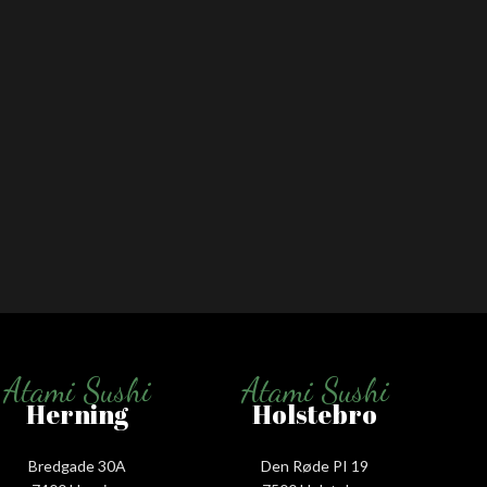
Atami Sushi
Atami Sushi
Herning
Holstebro
Bredgade 30A
Den Røde PI 19