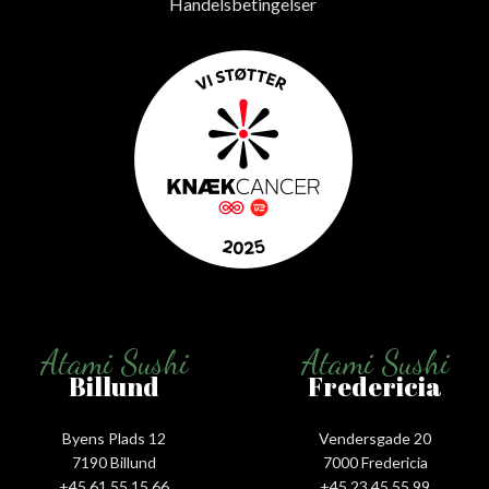
Handelsbetingelser
Atami Sushi
Atami Sushi
Billund
Fredericia
Byens Plads 12
Vendersgade 20
7190 Billund
7000 Fredericia
+45 61 55 15 66‬
+45 23 45 55 99