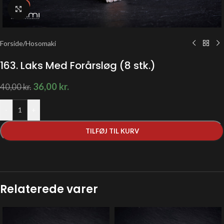
Klik for at forstørre
Forside
/
Hosomaki
163. Laks Med Forårsløg (8 stk.)
36,00
kr.
40,00
kr.
-
+
TILFØJ TIL KURV
Relaterede varer