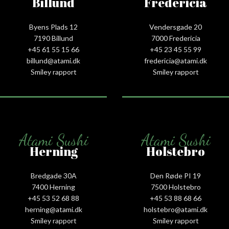
Billund
Fredericia
Byens Plads 12
Vendersgade 20
7190 Billund
7000 Fredericia
+45 61 55 15 66‬
+45 23 45 55 99
billund@atami.dk
fredericia@atami.dk
Smiley rapport
Smiley rapport
Atami Sushi
Atami Sushi
Herning
Holstebro
Bredgade 30A
Den Røde PI 19
7400 Herning
7500 Holstebro
+45 53 52 68 88
+45 53 88 68 66
herning@atami.dk
holstebro@atami.dk
Smiley rapport
Smiley rapport