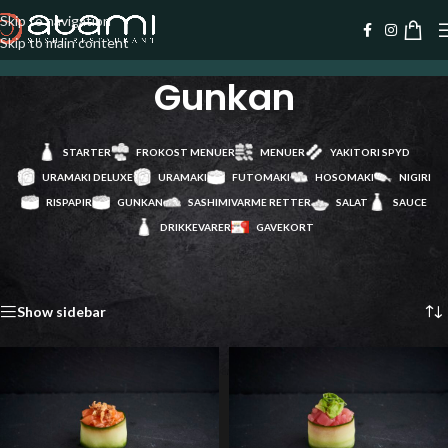
Skip to navigation
Skip to main content
Gunkan
STARTER
FROKOST MENUER
MENUER
YAKITORI SPYD
URAMAKI DELUXE
URAMAKI
FUTOMAKI
HOSOMAKI
NIGIRI
RISPAPIR
GUNKAN
SASHIMI
VARME RETTER
SALAT
SAUCE
DRIKKEVARER
GAVEKORT
Forside
/
Gunkan
Viser 4 resultater
Show sidebar