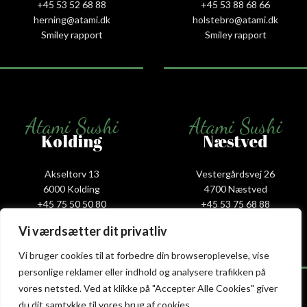
+45 53 52 68 88
+45 53 88 68 66
herning@atami.dk
holstebro@atami.dk
Smiley rapport
Smiley rapport
Atami Sushi
Atami Sushi
Kolding
Næstved
Akseltorv 13
Vestergårdsvej 26
6000 Kolding
4700 Næstved
+45 75 50 50 80
+45 53 75 68 88
kolding@atami.dk
naestved@atami.dk
Vi værdsætter dit privatliv
Smiley rapport
Smiley rapport
Vi bruger cookies til at forbedre din browseroplevelse, vise
personlige reklamer eller indhold og analysere trafikken på
vores netsted. Ved at klikke på "Accepter Alle Cookies" giver
du dit samtykke til vores brug af cookies.