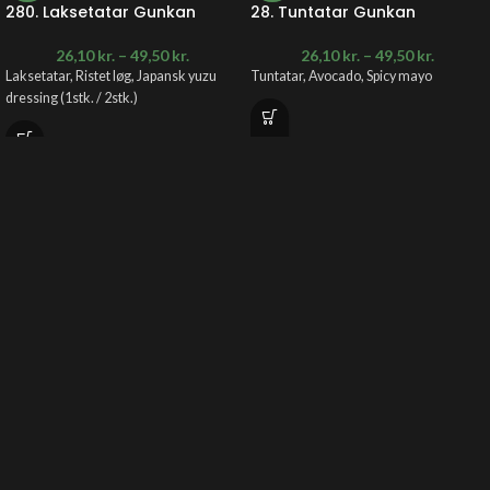
280. Laksetatar Gunkan
28. Tuntatar Gunkan
26,10
kr.
–
49,50
kr.
26,10
kr.
–
49,50
kr.
Laksetatar, Ristet løg, Japansk yuzu
Tuntatar, Avocado, Spicy mayo
dressing (1stk. / 2stk.)