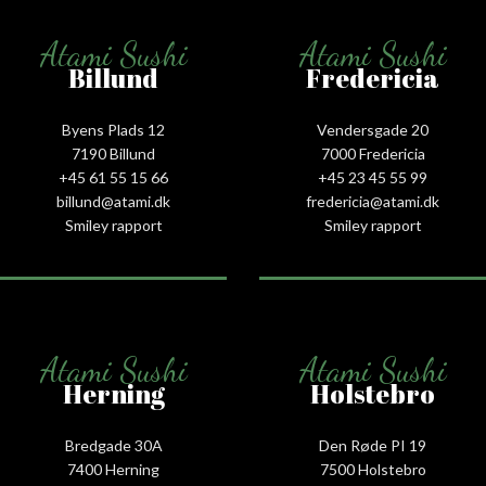
Atami Sushi
Atami Sushi
Billund
Fredericia
Byens Plads 12
Vendersgade 20
7190 Billund
7000 Fredericia
+45 61 55 15 66‬
+45 23 45 55 99
billund@atami.dk
fredericia@atami.dk
Smiley rapport
Smiley rapport
Atami Sushi
Atami Sushi
Herning
Holstebro
Bredgade 30A
Den Røde PI 19
7400 Herning
7500 Holstebro