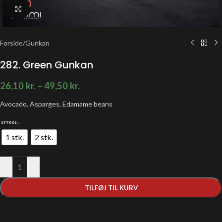
Klik for at forstørre
Forside
/
Gunkan
282. Green Gunkan
26,10
kr.
–
49,50
kr.
Avocado, Asparges, Edamame beans
STYKKE
1 stk.
2 stk.
-
+
TILFØJ TIL KURV