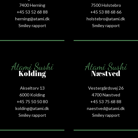
7400 Herning
7500 Holstebro
+45 53 52 68 88
+45 53 88 68 66
herning@atami.dk
holstebro@atami.dk
Smiley rapport
Smiley rapport
Atami Sushi
Atami Sushi
Kolding
Næstved
Akseltorv 13
Vestergårdsvej 26
6000 Kolding
4700 Næstved
+45 75 50 50 80
+45 53 75 68 88
kolding@atami.dk
naestved@atami.dk
Smiley rapport
Smiley rapport