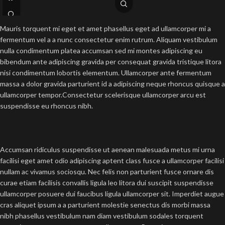
Mauris torquent mi eget et amet phasellus eget ad ullamcorper mi a
fermentum vel a a nunc consectetur enim rutrum. Aliquam vestibulum
nulla condimentum platea accumsan sed mi montes adipiscing eu
bibendum ante adipiscing gravida per consequat gravida tristique litora
nisi condimentum lobortis elementum. Ullamcorper ante fermentum
massa a dolor gravida parturient id a adipiscing neque rhoncus quisque a
ullamcorper tempor.Consectetur scelerisque ullamcorper arcu est
suspendisse eu rhoncus nibh.
Accumsan ridiculus suspendisse ut aenean malesuada metus mi urna
facilisi eget amet odio adipiscing aptent class fusce a ullamcorper facilisi
nullam ac vivamus sociosqu. Nec felis non parturient fusce ornare dis
curae etiam facilisis convallis ligula leo litora dui suscipit suspendisse
ullamcorper posuere dui faucibus ligula ullamcorper sit. Imperdiet augue
cras aliquet ipsum a a parturient molestie senectus dis morbi massa
nibh phasellus vestibulum nam diam vestibulum sodales torquent