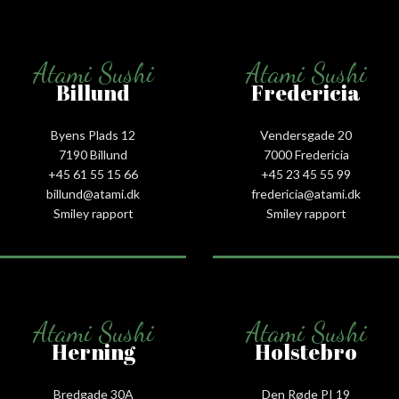
Atami Sushi
Atami Sushi
Billund
Fredericia
Byens Plads 12
Vendersgade 20
7190 Billund
7000 Fredericia
+45 61 55 15 66‬
+45 23 45 55 99
billund@atami.dk
fredericia@atami.dk
Smiley rapport
Smiley rapport
Atami Sushi
Atami Sushi
Herning
Holstebro
Bredgade 30A
Den Røde PI 19