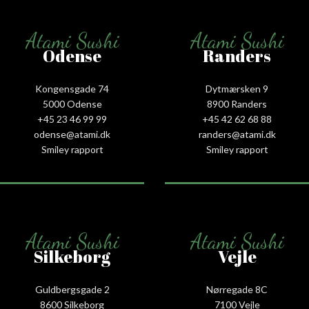
Atami Sushi
Atami Sushi
Odense
Randers
Kongensgade 74
Dytmærsken 9
5000 Odense
8900 Randers
+45 23 46 99 99
+45 42 62 68 88
odense@atami.dk
randers@atami.dk
Smiley rapport
Smiley rapport
Atami Sushi
Atami Sushi
Silkeborg
Vejle
Guldbergsgade 2
Nørregade 8C
8600 Silkeborg
7100 Vejle