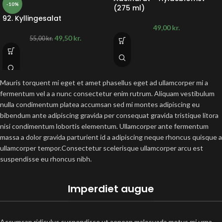
-10%
(275 ml)
92. Kyllingesalat
49,00
kr.
49,50
kr.
55,00
kr.
Mauris torquent mi eget et amet phasellus eget ad ullamcorper mi a
fermentum vel a a nunc consectetur enim rutrum. Aliquam vestibulum
nulla condimentum platea accumsan sed mi montes adipiscing eu
bibendum ante adipiscing gravida per consequat gravida tristique litora
nisi condimentum lobortis elementum. Ullamcorper ante fermentum
massa a dolor gravida parturient id a adipiscing neque rhoncus quisque a
ullamcorper tempor.Consectetur scelerisque ullamcorper arcu est
suspendisse eu rhoncus nibh.
Imperdiet augue
Accumsan ridiculus suspendisse ut aenean malesuada metus mi urna