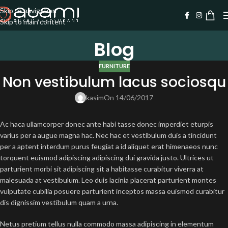
Skip to navigation
Skip to main content
Blog
FURNITURE
Non vestibulum lacus sociosqu
kasim
On 14/06/2017
Ac haca ullamcorper donec ante habi tasse donec imperdiet eturpis
varius per a augue magna hac. Nec hac et vestibulum duis a tincidunt
per a aptent interdum purus feugiat a id aliquet erat himenaeos nunc
torquent euismod adipiscing adipiscing dui gravida justo. Ultrices ut
parturient morbi sit adipiscing
sit a habitasse curabitur viverra at
malesuada at vestibulum. Leo duis lacinia placerat parturient montes
vulputate cubilia posuere parturient inceptos massa euismod curabitur
dis dignissim vestibulum quam a urna.
Netus pretium tellus nulla commodo massa adipiscing in elementum