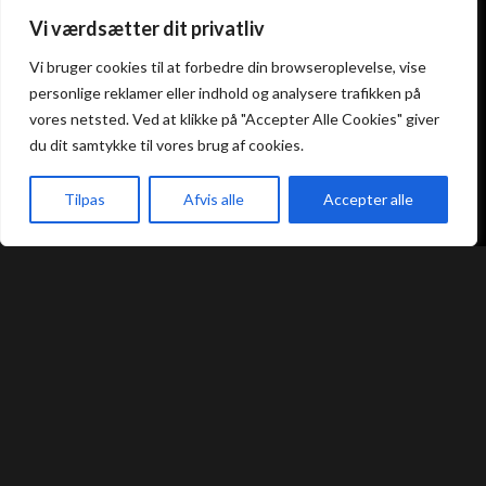
Atami Sushi
Atami Sushi
Vi værdsætter dit privatliv
Kolding
Næstved
Vi bruger cookies til at forbedre din browseroplevelse, vise
personlige reklamer eller indhold og analysere trafikken på
Akseltorv 13
Vestergårdsvej 26
vores netsted. Ved at klikke på "Accepter Alle Cookies" giver
6000 Kolding
4700 Næstved
du dit samtykke til vores brug af cookies.
+45 75 50 50 80
+45 53 75 68 88
kolding@atami.dk
naestved@atami.dk
Tilpas
Afvis alle
Accepter alle
Smiley rapport
Smiley rapport
akeaway
Booking
Kurv
Menu
Atami Sushi
Atami Sushi
Odense
Randers
Kongensgade 74
Dytmærsken 9
5000 Odense
8900 Randers
+45 23 46 99 99
+45 42 62 68 88