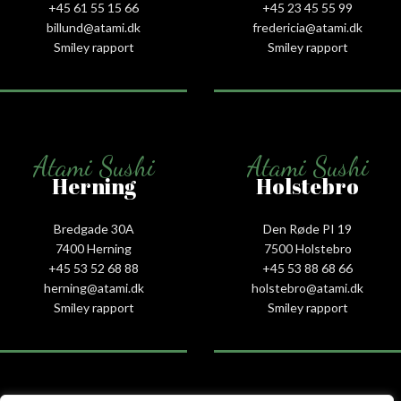
+45 61 55 15 66‬
+45 23 45 55 99
billund@atami.dk
fredericia@atami.dk
Smiley rapport
Smiley rapport
Atami Sushi
Atami Sushi
Herning
Holstebro
Bredgade 30A
Den Røde PI 19
7400 Herning
7500 Holstebro
+45 53 52 68 88
+45 53 88 68 66
herning@atami.dk
holstebro@atami.dk
Smiley rapport
Smiley rapport