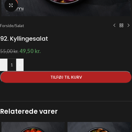
Klik for at forstørre
Forside
/
Salat
92. Kyllingesalat
49,50
kr.
55,00
kr.
-
+
TILFØJ TIL KURV
Relaterede varer