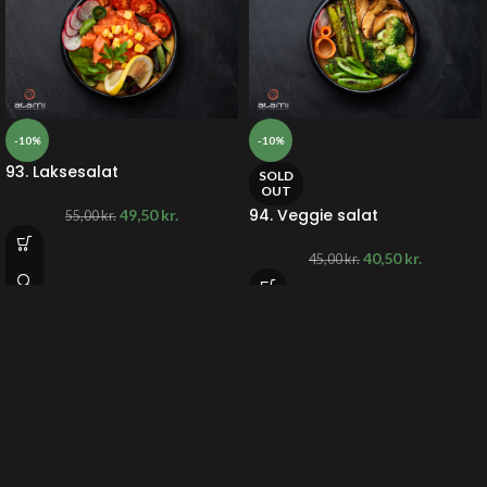
-10%
-10%
93. Laksesalat
SOLD
OUT
94. Veggie salat
49,50
kr.
55,00
kr.
40,50
kr.
45,00
kr.