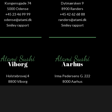
Kongensgade 74
Dytmærsken 9
5000 Odense
8900 Randers
+45 23 46 99 99
+45 42 62 68 88
odense@atami.dk
randers@atami.dk
Smiley rapport
Smiley rapport
Atami Sushi
Atami Sushi
Viborg
Aarhus
Holstebrovej 4
Irma Pedersens G. 222
8800 Viborg
8000 Aarhus
+45 53 58 00 88
+45 31 16 68 88
viborg@atami.dk
aarhus@atami.dk
Smiley rapport
Smiley rapport