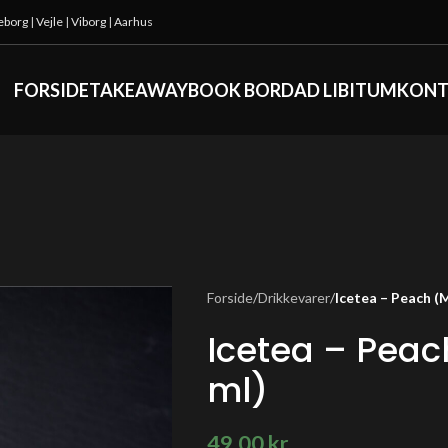
keborg
|
Vejle
|
Viborg
|
Aarhus
FORSIDE
TAKEAWAY
BOOK BORD
AD LIBITUM
KONT
Forside
/
Drikkevarer
/
Icetea – Peach (M
Icetea – Peac
ml)
49,00
kr.