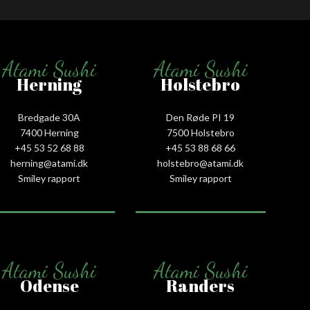
Atami Sushi
Atami Sushi
Herning
Holstebro
Bredgade 30A
Den Røde PI 19
7400 Herning
7500 Holstebro
+45 53 52 68 88
+45 53 88 68 66
herning@atami.dk
holstebro@atami.dk
Smiley rapport
Smiley rapport
Atami Sushi
Atami Sushi
Odense
Randers