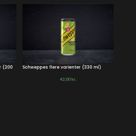
r (200
Schweppes flere varienter (330 ml)
Squash
42,00
kr.