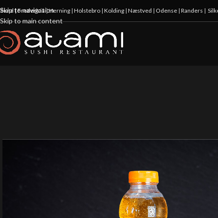
Skip to navigation
illund
|
Fredericia
|
Herning
|
Holstebro
|
Kolding
|
Næstved
|
Odense
|
Randers
|
Sil
Skip to main content