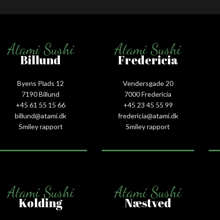
Atami Sushi
Atami Sushi
Billund
Fredericia
Byens Plads 12
Vendersgade 20
7190 Billund
7000 Fredericia
+45 61 55 15 66‬
+45 23 45 55 99
billund@atami.dk
fredericia@atami.dk
Smiley rapport
Smiley rapport
Atami Sushi
Atami Sushi
Kolding
Næstved