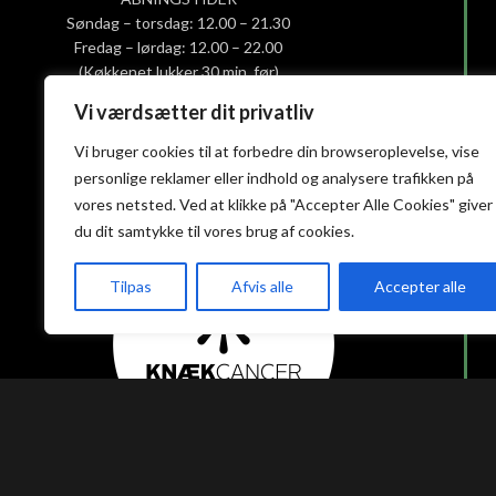
Søndag – torsdag: 12.00 – 21.30
Fredag – lørdag: 12.00 – 22.00
(Køkkenet lukker 30 min. før)
Vi værdsætter dit privatliv
Smiley-rapport
Vi bruger cookies til at forbedre din browseroplevelse, vise
Privatlivs- og cookiepolitik
personlige reklamer eller indhold og analysere trafikken på
Handelsbetingelser
vores netsted. Ved at klikke på "Accepter Alle Cookies" giver
du dit samtykke til vores brug af cookies.
Tilpas
Afvis alle
Accepter alle