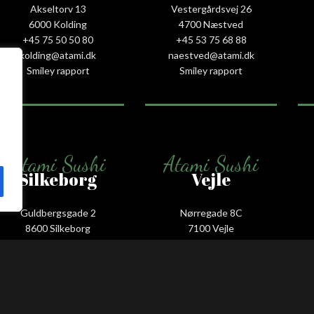
Akseltorv 13
Vestergårdsvej 26
6000 Kolding
4700 Næstved
+45 75 50 50 80
+45 53 75 68 88
kolding@atami.dk
naestved@atami.dk
Smiley rapport
Smiley rapport
Atami Sushi
Atami Sushi
Silkeborg
Vejle
Guldbergsgade 2
Nørregade 8C
8600 Silkeborg
7100 Vejle
+45 53 66 58 88
+45 75 88 55 55
silkeborg@atami.dk
vejle@atami.dk
Smiley rapport
Smiley rapport