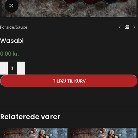
Klik for at forstørre
Forside
/
Sauce
Wasabi
0,00
kr.
-
+
TILFØJ TIL KURV
Relaterede varer