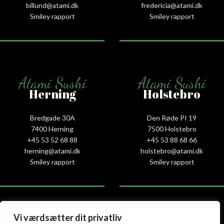
billund@atami.dk
fredericia@atami.dk
Smiley rapport
Smiley rapport
Atami Sushi
Atami Sushi
Herning
Holstebro
Bredgade 30A
Den Røde PI 19
7400 Herning
7500 Holstebro
+45 53 52 68 88
+45 53 88 68 66
herning@atami.dk
holstebro@atami.dk
Smiley rapport
Smiley rapport
Vi værdsætter dit privatliv