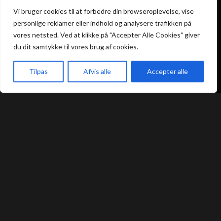
Atami Sushi
Atami Sushi
Vi bruger cookies til at forbedre din browseroplevelse, vise
Kolding
Næstved
personlige reklamer eller indhold og analysere trafikken på
vores netsted. Ved at klikke på "Accepter Alle Cookies" giver
Akseltorv 13
Vestergårdsvej 26
du dit samtykke til vores brug af cookies.
6000 Kolding
4700 Næstved
+45 75 50 50 80
+45 53 75 68 88
kolding@atami.dk
Tilpas
Afvis alle
naestved@atami.dk
Accepter alle
Smiley rapport
Smiley rapport
akeaway
Booking
Kurv
Menu
Atami Sushi
Atami Sushi
Odense
Randers
Kongensgade 74
Dytmærsken 9
5000 Odense
8900 Randers
+45 23 46 99 99
+45 42 62 68 88
odense@atami.dk
randers@atami.dk