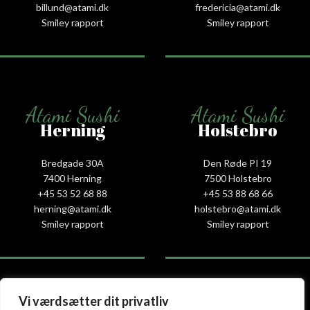
billund@atami.dk
fredericia@atami.dk
Smiley rapport
Smiley rapport
Atami Sushi
Atami Sushi
Herning
Holstebro
Bredgade 30A
Den Røde PI 19
7400 Herning
7500 Holstebro
+45 53 52 68 88
+45 53 88 68 66
herning@atami.dk
holstebro@atami.dk
Smiley rapport
Smiley rapport
Vi værdsætter dit privatliv