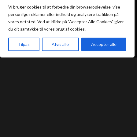
Atami Sushi
Atami Sushi
Vi bruger cookies til at forbedre din browseroplevelse, vise
Kolding
Næstved
personlige reklamer eller indhold og analysere trafikken på
vores netsted. Ved at klikke på "Accepter Alle Cookies" giver
Akseltorv 13
Vestergårdsvej 26
du dit samtykke til vores brug af cookies.
6000 Kolding
4700 Næstved
+45 75 50 50 80
+45 53 75 68 88
kolding@atami.dk
Tilpas
Afvis alle
naestved@atami.dk
Accepter alle
Smiley rapport
Smiley rapport
akeaway
Booking
Kurv
Menu
Atami Sushi
Atami Sushi
Odense
Randers
Kongensgade 74
Dytmærsken 9
5000 Odense
8900 Randers
+45 23 46 99 99
+45 42 62 68 88
odense@atami.dk
randers@atami.dk