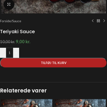
Klik for at forstørre
Forside
/
Sauce
Teriyaki Sauce
9,00
kr.
10,00
kr.
-
+
TILFØJ TIL KURV
Relaterede varer