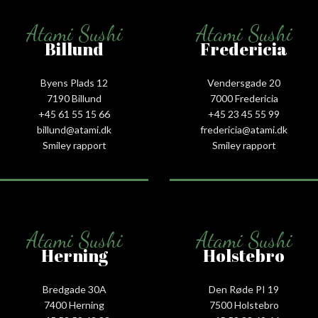
Atami Sushi
Atami Sushi
Billund
Fredericia
Byens Plads 12
Vendersgade 20
7190 Billund
7000 Fredericia
+45 61 55 15 66‬
+45 23 45 55 99
billund@atami.dk
fredericia@atami.dk
Smiley rapport
Smiley rapport
Atami Sushi
Atami Sushi
Herning
Holstebro
Bredgade 30A
Den Røde PI 19
7400 Herning
7500 Holstebro