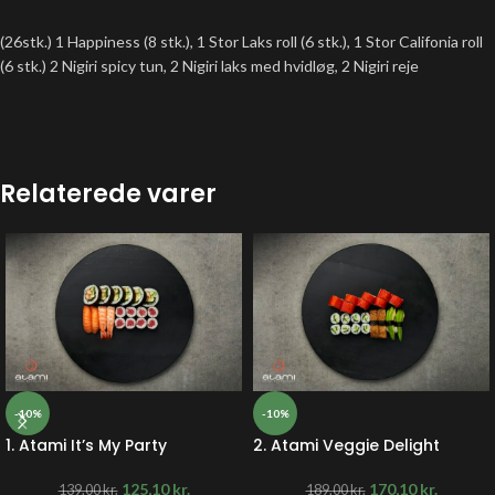
(26stk.) 1 Happiness (8 stk.), 1 Stor Laks roll (6 stk.), 1 Stor Califonia roll
(6 stk.) 2 Nigiri spicy tun, 2 Nigiri laks med hvidløg, 2 Nigiri reje
Relaterede varer
-10%
-10%
1. Atami It’s My Party
2. Atami Veggie Delight
125,10
kr.
170,10
kr.
139,00
kr.
189,00
kr.