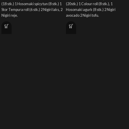
(18 stk.) 1 Hosomaki spicy tun (8 stk.) 1
(20stk.) 1 Colour roll (8 stk.), 1
Stor Tempura roll (6 stk.) 2 Nigiri laks, 2
Hosomaki agurk (8 stk.) 2 Nigiri
Nigiri reje.
avocado 2 Nigiri tofu.