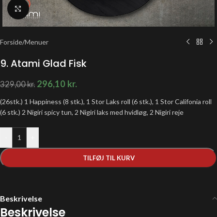
Klik for at forstørre
Forside
/
Menuer
9. Atami Glad Fisk
296,10
kr.
329,00
kr.
(26stk.) 1 Happiness (8 stk.), 1 Stor Laks roll (6 stk.), 1 Stor Califonia roll
(6 stk.) 2 Nigiri spicy tun, 2 Nigiri laks med hvidløg, 2 Nigiri reje
-
+
TILFØJ TIL KURV
Beskrivelse
Beskrivelse