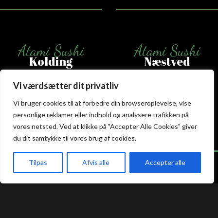
Atami Sushi
Atami Sushi
Kolding
Næstved
Akseltorv 13
Vestergårdsvej 26
Vi værdsætter dit privatliv
6000 Kolding
4700 Næstved
Vi bruger cookies til at forbedre din browseroplevelse, vise
+45 75 50 50 80
+45 53 75 68 88
personlige reklamer eller indhold og analysere trafikken på
kolding@atami.dk
naestved@atami.dk
vores netsted. Ved at klikke på "Accepter Alle Cookies" giver
Smiley rapport
Smiley rapport
du dit samtykke til vores brug af cookies.
Tilpas
Afvis alle
Accepter alle
akeaway
Booking
Kurv
Menu
Atami Sushi
Atami Sushi
Odense
Randers