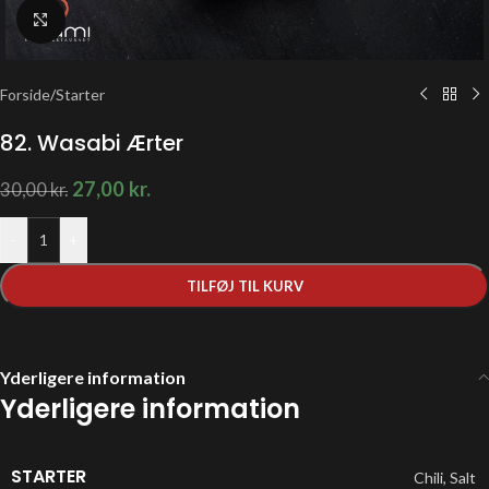
Klik for at forstørre
Forside
/
Starter
82. Wasabi Ærter
27,00
kr.
30,00
kr.
-
+
TILFØJ TIL KURV
Yderligere information
Yderligere information
STARTER
Chili
,
Salt