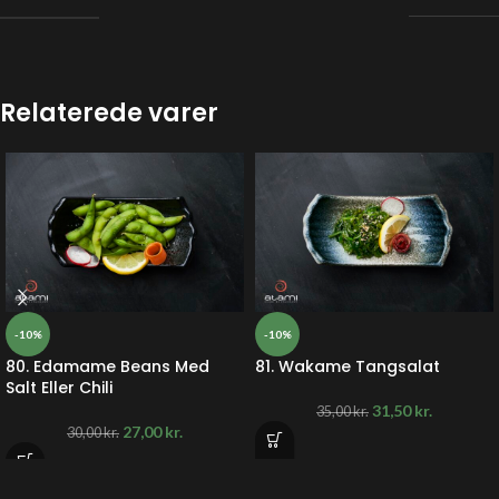
Relaterede varer
-10%
-10%
80. Edamame Beans Med
81. Wakame Tangsalat
Salt Eller Chili
31,50
kr.
35,00
kr.
27,00
kr.
30,00
kr.