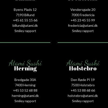
Byens Plads 12
Vendersgade 20
7190 Billund
7000 Fredericia
+45 61 55 15 66‬
+45 23 45 55 99
billund@atami.dk
fredericia@atami.dk
Smiley rapport
Smiley rapport
Atami Sushi
Atami Sushi
Herning
Holstebro
Bredgade 30A
Den Røde PI 19
7400 Herning
7500 Holstebro
+45 53 52 68 88
+45 53 88 68 66
herning@atami.dk
holstebro@atami.dk
Smiley rapport
Smiley rapport