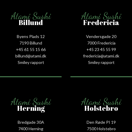
Atami Sushi
Atami Sushi
Billund
Fredericia
Byens Plads 12
Vendersgade 20
7190 Billund
7000 Fredericia
+45 61 55 15 66‬
+45 23 45 55 99
billund@atami.dk
fredericia@atami.dk
Smiley rapport
Smiley rapport
Atami Sushi
Atami Sushi
Herning
Holstebro
Bredgade 30A
Den Røde PI 19
7400 Herning
7500 Holstebro