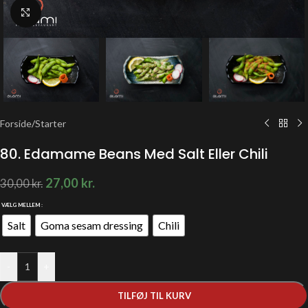
Klik for at forstørre
Forside
/
Starter
80. Edamame Beans Med Salt Eller Chili
27,00
kr.
30,00
kr.
VÆLG MELLEM
Salt
Goma sesam dressing
Chili
-
+
TILFØJ TIL KURV