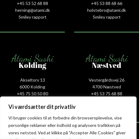
+45 53 52 68 88
+45 53 88 68 66
herning@atami.dk
holstebro@atami.dk
Smiley rapport
Smiley rapport
Atami Sushi
Atami Sushi
Kolding
Næstved
Akseltorv 13
Vestergårdsvej 26
6000 Kolding
4700 Næstved
+45 75 50 50 80
+45 53 75 68 88
kolding@atami.dk
naestved@atami.dk
Vi værdsætter dit privatliv
Smiley rapport
Smiley rapport
Vi bruger cookies til at forbedre din browseroplevelse, vise
personlige reklamer eller indhold og analysere trafikken på
vores netsted. Ved at klikke på "Accepter Alle Cookies" giver