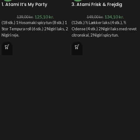
1. Atami It’s My Party
3. Atami Frisk & Frejdig
125,10
kr.
134,10
kr.
139,00
kr.
149,00
kr.
(18 stk.) 1 Hosomaki spicy tun (8 stk.) 1
(12stk.) ½ Lækker laks (4 stk.), ½
Stor Tempura roll (6 stk.) 2 Nigiri laks, 2
Odense (4 stk.) 2 Nigiri laks med revet
Nigiri reje.
citronskal, 2 Nigiri spicy tun.