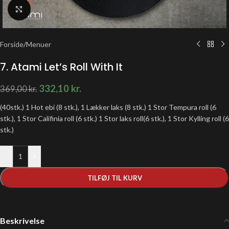
Klik for at forstørre
Forside
/
Menuer
7. Atami Let’s Roll With It
332,10
kr.
369,00
kr.
(40stk.) 1 Hot ebi (8 stk.), 1 Lækker laks (8 stk.) 1 Stor Tempura roll (6
stk.), 1 Stor Califinia roll (6 stk.) 1 Stor laks roll(6 stk.), 1 Stor Kylling roll (6
stk.)
-
+
TILFØJ TIL KURV
Beskrivelse