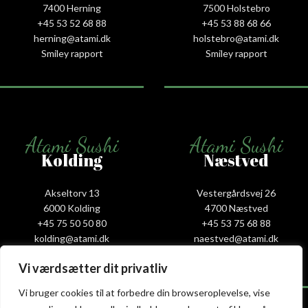
7400 Herning
7500 Holstebro
+45 53 52 68 88
+45 53 88 68 66
herning@atami.dk
holstebro@atami.dk
Smiley rapport
Smiley rapport
Atami Sushi
Atami Sushi
Kolding
Næstved
Akseltorv 13
Vestergårdsvej 26
6000 Kolding
4700 Næstved
+45 75 50 50 80
+45 53 75 68 88
kolding@atami.dk
naestved@atami.dk
Smiley rapport
Smiley rapport
Vi værdsætter dit privatliv
Vi bruger cookies til at forbedre din browseroplevelse, vise