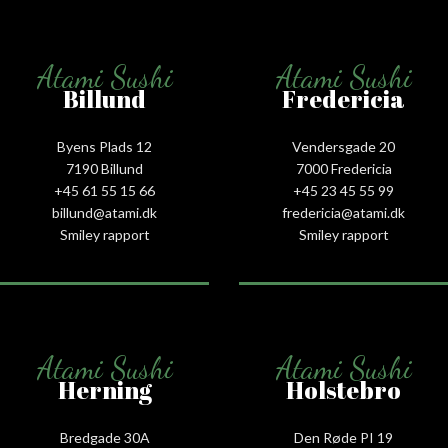
Atami Sushi
Atami Sushi
Billund
Fredericia
Byens Plads 12
Vendersgade 20
7190 Billund
7000 Fredericia
+45 61 55 15 66‬
+45 23 45 55 99
billund@atami.dk
fredericia@atami.dk
Smiley rapport
Smiley rapport
Atami Sushi
Atami Sushi
Herning
Holstebro
Bredgade 30A
Den Røde PI 19