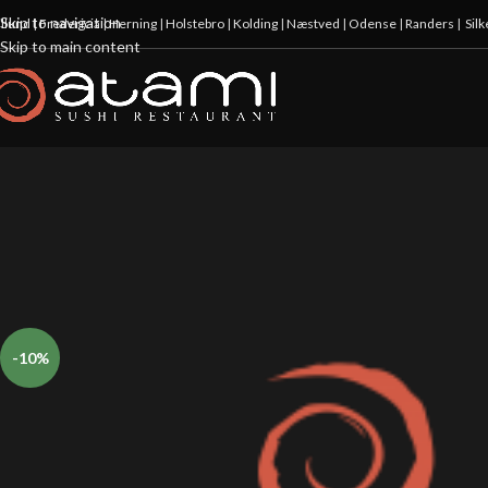
Skip to navigation
illund
|
Fredericia
|
Herning
|
Holstebro
|
Kolding
|
Næstved
|
Odense
|
Randers
|
Sil
Skip to main content
-10%