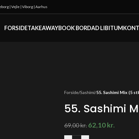
keborg
|
Vejle
|
Viborg
|
Aarhus
FORSIDE
TAKEAWAY
BOOK BORD
AD LIBITUM
KONT
Forside
/
Sashimi
/
55. Sashimi Mix (5 stk
55. Sashimi Mi
62,10
kr.
69,00
kr.