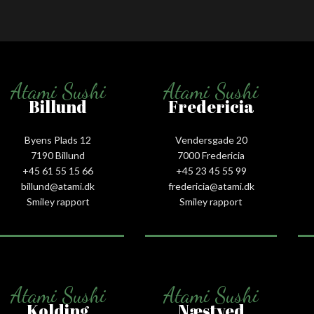
Atami Sushi
Atami Sushi
Billund
Fredericia
Byens Plads 12
Vendersgade 20
7190 Billund
7000 Fredericia
+45 61 55 15 66‬
+45 23 45 55 99
billund@atami.dk
fredericia@atami.dk
Smiley rapport
Smiley rapport
Atami Sushi
Atami Sushi
Kolding
Næstved