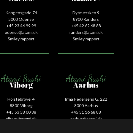
Kongensgade 74
Dytmærsken 9
5000 Odense
8900 Randers
+45 23 46 99 99
+45 42 62 68 88
odense@atami.dk
randers@atami.dk
Smiley rapport
Smiley rapport
Atami Sushi
Atami Sushi
Viborg
Aarhus
Holstebrovej 4
Irma Pedersens G. 222
8800 Viborg
8000 Aarhus
+45 53 58 00 88
+45 31 16 68 88
viborg@atami.dk
aarhus@atami.dk
Smiley rapport
Smiley rapport