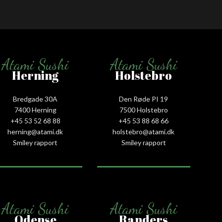
Atami Sushi
Atami Sushi
Herning
Holstebro
Bredgade 30A
Den Røde PI 19
7400 Herning
7500 Holstebro
+45 53 52 68 88
+45 53 88 68 66
herning@atami.dk
holstebro@atami.dk
Smiley rapport
Smiley rapport
Atami Sushi
Atami Sushi
Odense
Randers