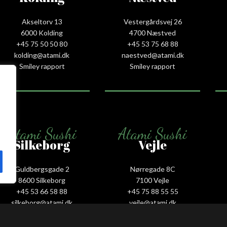
Akseltorv 13
Vestergårdsvej 26
6000 Kolding
4700 Næstved
+45 75 50 50 80
+45 53 75 68 88
kolding@atami.dk
naestved@atami.dk
Smiley rapport
Smiley rapport
Atami Sushi
Atami Sushi
Silkeborg
Vejle
Guldbergsgade 2
Nørregade 8C
8600 Silkeborg
7100 Vejle
+45 53 66 58 88
+45 75 88 55 55
silkeborg@atami.dk
vejle@atami.dk
Smiley rapport
Smiley rapport