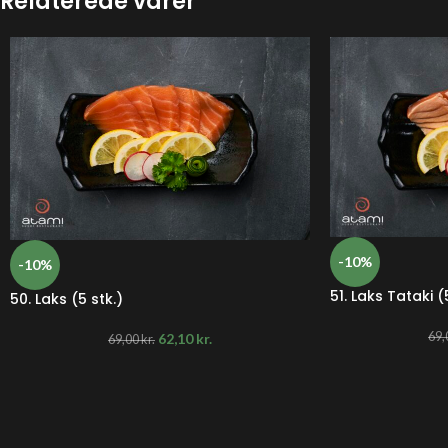
Relaterede varer
-10%
-10%
51. Laks Tataki (
50. Laks (5 stk.)
69,
62,10
kr.
69,00
kr.