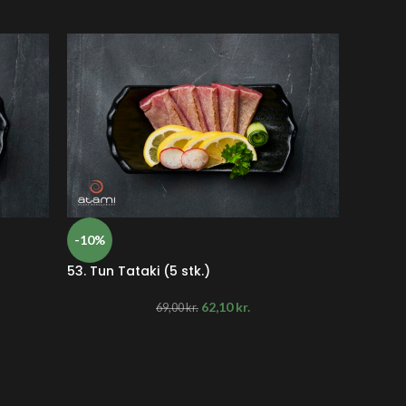
-10%
-10%
54. Reje
53. Tun Tataki (5 stk.)
62,10
kr.
69,00
kr.