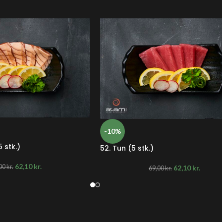
-10%
5 stk.)
52. Tun (5 stk.)
62,10
kr.
00
kr.
62,10
kr.
69,00
kr.