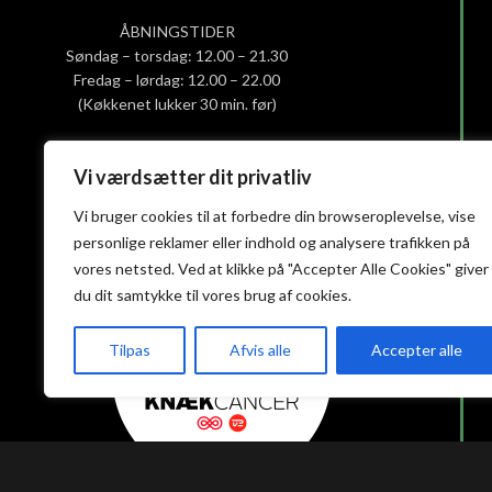
ÅBNINGSTIDER
Søndag – torsdag: 12.00 – 21.30
Fredag – lørdag: 12.00 – 22.00
(Køkkenet lukker 30 min. før)
Smiley-rapport
Vi værdsætter dit privatliv
Privatlivs- og cookiepolitik
Vi bruger cookies til at forbedre din browseroplevelse, vise
Handelsbetingelser
personlige reklamer eller indhold og analysere trafikken på
vores netsted. Ved at klikke på "Accepter Alle Cookies" giver
du dit samtykke til vores brug af cookies.
Tilpas
Afvis alle
Accepter alle