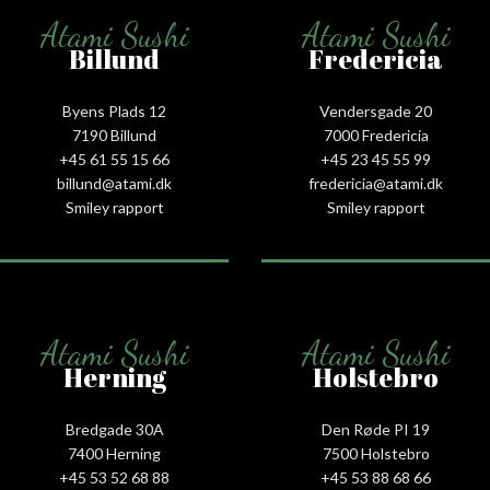
Atami Sushi
Atami Sushi
Billund
Fredericia
Byens Plads 12
Vendersgade 20
7190 Billund
7000 Fredericia
+45 61 55 15 66‬
+45 23 45 55 99
billund@atami.dk
fredericia@atami.dk
Smiley rapport
Smiley rapport
Atami Sushi
Atami Sushi
Herning
Holstebro
Bredgade 30A
Den Røde PI 19
7400 Herning
7500 Holstebro
+45 53 52 68 88
+45 53 88 68 66