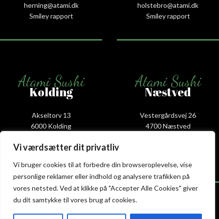
herning@atami.dk
holstebro@atami.dk
Smiley rapport
Smiley rapport
Atami Sushi
Atami Sushi
Kolding
Næstved
Akseltorv 13
Vestergårdsvej 26
6000 Kolding
4700 Næstved
+45 75 50 50 80
+45 53 75 68 88
Vi værdsætter dit privatliv
kolding@atami.dk
naestved@atami.dk
Smiley rapport
Smiley rapport
Vi bruger cookies til at forbedre din browseroplevelse, vise
personlige reklamer eller indhold og analysere trafikken på
vores netsted. Ved at klikke på "Accepter Alle Cookies" giver
du dit samtykke til vores brug af cookies.