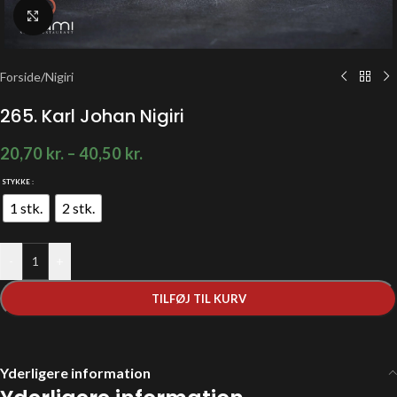
Klik for at forstørre
Forside
/
Nigiri
265. Karl Johan Nigiri
20,70
kr.
–
40,50
kr.
STYKKE
1 stk.
2 stk.
-
+
TILFØJ TIL KURV
Yderligere information