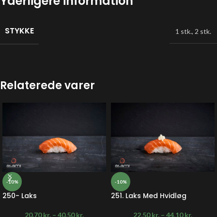
Yderligere information
STYKKE
1 stk.
,
2 stk.
Relaterede varer
-10%
-10%
250- Laks
251. Laks Med Hvidløg
20,70
kr.
–
40,50
kr.
22,50
kr.
–
44,10
kr.