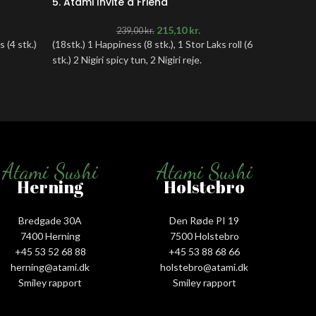
5. Atami Invite a Friend
6. Atam
215,10
kr.
239,00
kr.
s (4 stk.)
(18stk.) 1 Happiness (8 stk.), 1 Stor Laks roll (6
(36stk.) 
stk.) 2 Nigiri spicy tun, 2 Nigiri reje.
tempura (
Laks roll
spicy tun
Atami Sushi
Atami Sushi
Herning
Holstebro
Bredgade 30A
Den Røde PI 19
7400 Herning
7500 Holstebro
+45 53 52 68 88
+45 53 88 68 66
herning@atami.dk
holstebro@atami.dk
Smiley rapport
Smiley rapport