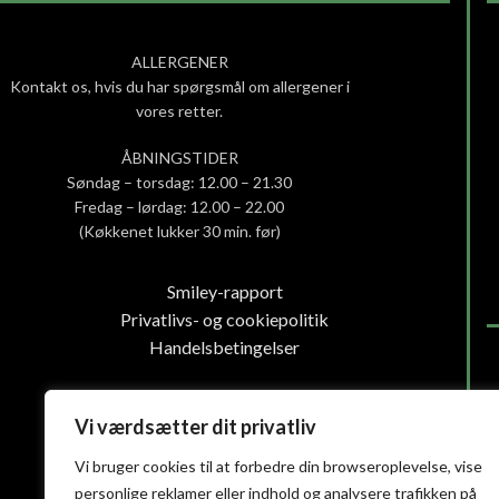
ALLERGENER
Kontakt os, hvis du har spørgsmål om allergener i
vores retter.
ÅBNINGSTIDER
Søndag – torsdag: 12.00 – 21.30
Fredag – lørdag: 12.00 – 22.00
(Køkkenet lukker 30 min. før)
Smiley-rapport
Privatlivs- og cookiepolitik
Handelsbetingelser
Vi værdsætter dit privatliv
Vi bruger cookies til at forbedre din browseroplevelse, vise
personlige reklamer eller indhold og analysere trafikken på