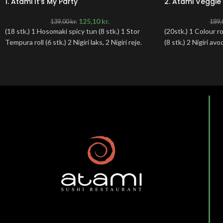
1. Atami It’s My Party
2. Atami Veggie 
125,10
kr.
139,00
kr.
189,
(18 stk.) 1 Hosomaki spicy tun (8 stk.) 1 Stor
(20stk.) 1 Colour ro
Tempura roll (6 stk.) 2 Nigiri laks, 2 Nigiri reje.
(8 stk.) 2 Nigiri avo