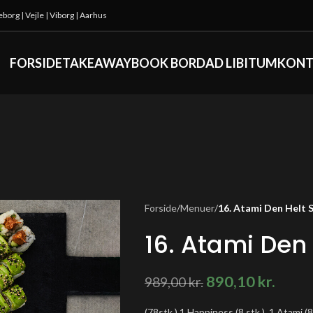
keborg
|
Vejle
|
Viborg
|
Aarhus
FORSIDE
TAKEAWAY
BOOK BORD
AD LIBITUM
KONT
Forside
/
Menuer
/
16. Atami Den Helt 
16. Atami Den 
890,10
kr.
989,00
kr.
(78stk.) 1 Happiness (8 stk.), 1 Atami (8 