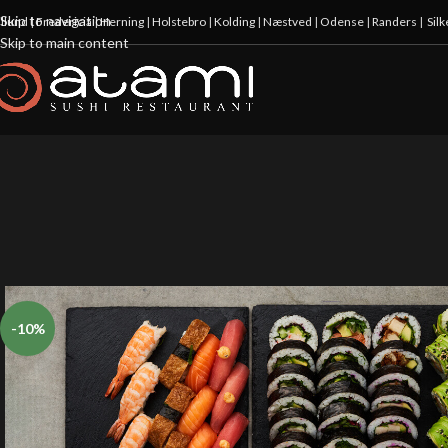
Skip to navigation
illund
|
Fredericia
|
Herning
|
Holstebro
|
Kolding
|
Næstved
|
Odense
|
Randers
|
Sil
Skip to main content
-10%