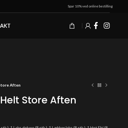
Spar 10% ved online bestilling
AKT
Store Aften
Helt Store Aften
stk.), 1 Laks deluxe (8 stk.), 1 Lækker laks (8 stk.), 1 Hot Ebi (8