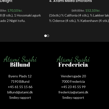
Delight
4. Atami Mixed Emotions
170,10
kr.
152,10
kr.
00
kr.
169,00
kr.
ll (8 stk.), 1 Hosomaki agurk
(16stk.) ½ Califonia (4 stk.), ½ Lækker lak
cado 2 Nigiri tofu.
½ Odense (4 stk.), ½ København (4 stk.)
Atami Sushi
Atami Sushi
Billund
Fredericia
Byens Plads 12
Vendersgade 20
7190 Billund
7000 Fredericia
+45 61 55 15 66‬
+45 23 45 55 99
billund@atami.dk
fredericia@atami.dk
Smiley rapport
Smiley rapport