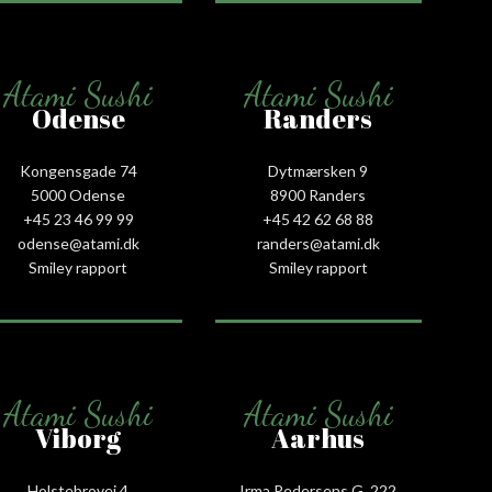
Atami Sushi
Atami Sushi
Odense
Randers
Kongensgade 74
Dytmærsken 9
5000 Odense
8900 Randers
+45 23 46 99 99
+45 42 62 68 88
odense@atami.dk
randers@atami.dk
Smiley rapport
Smiley rapport
Atami Sushi
Atami Sushi
Viborg
Aarhus
Holstebrovej 4
Irma Pedersens G. 222