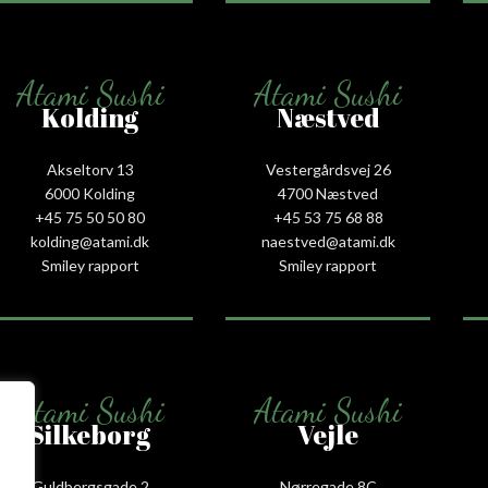
Atami Sushi
Atami Sushi
Kolding
Næstved
Akseltorv 13
Vestergårdsvej 26
6000 Kolding
4700 Næstved
+45 75 50 50 80
+45 53 75 68 88
kolding@atami.dk
naestved@atami.dk
Smiley rapport
Smiley rapport
Atami Sushi
Atami Sushi
Silkeborg
Vejle
Guldbergsgade 2
Nørregade 8C