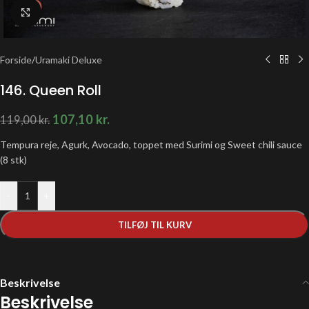
Klik for at forstørre
Forside
/
Uramaki Deluxe
146. Queen Roll
107,10
kr.
119,00
kr.
Tempura reje, Agurk, Avocado, toppet med Surimi og Sweet chili sauce
(8 stk)
-
+
TILFØJ TIL KURV
Beskrivelse
Beskrivelse