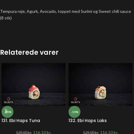
Tempura reje, Agurk, Avocado, toppet med Surimi og Sweet chili sauce
(8 stk)
Relaterede varer
-10%
-10%
131. Ebi Haps Tuna
132. Ebi Haps Laks
116,10
kr.
116,10
kr.
129,00
kr.
129,00
kr.