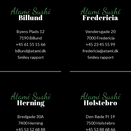
Atami Sushi
Atami Sushi
Billund
Fredericia
Byens Plads 12
Vendersgade 20
7190 Billund
7000 Fredericia
+45 61 55 15 66‬
+45 23 45 55 99
billund@atami.dk
fredericia@atami.dk
Smiley rapport
Smiley rapport
Atami Sushi
Atami Sushi
Herning
Holstebro
Bredgade 30A
Den Røde PI 19
7400 Herning
7500 Holstebro
+45 53 52 68 88
+45 53 88 68 66