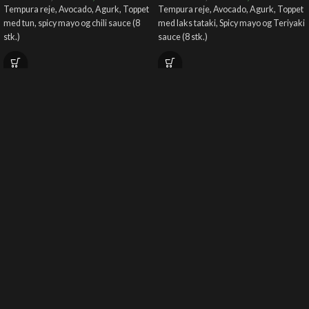
Tempura reje, Avocado, Agurk, Toppet
Tempura reje, Avocado, Agurk, Toppet
med tun, spicy mayo og chili sauce (8
med laks tataki, Spicy mayo og Teriyaki
stk.)
sauce (8 stk.)