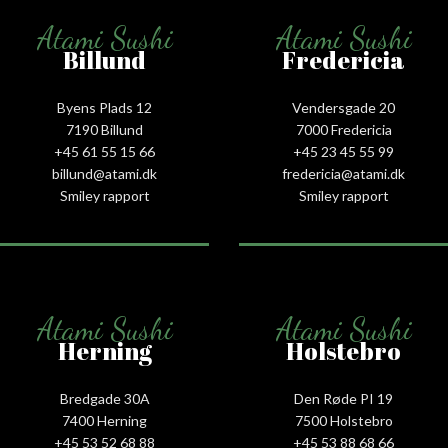
Atami Sushi
Atami Sushi
Billund
Fredericia
Byens Plads 12
Vendersgade 20
7190 Billund
7000 Fredericia
+45 61 55 15 66‬
+45 23 45 55 99
billund@atami.dk
fredericia@atami.dk
Smiley rapport
Smiley rapport
Atami Sushi
Atami Sushi
Herning
Holstebro
Bredgade 30A
Den Røde PI 19
7400 Herning
7500 Holstebro
+45 53 52 68 88
+45 53 88 68 66