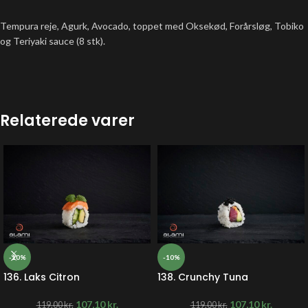
Tempura reje, Agurk, Avocado, toppet med Oksekød, Forårsløg, Tobiko
og Teriyaki sauce (8 stk).
Relaterede varer
-10%
-10%
136. Laks Citron
138. Crunchy Tuna
107,10
kr.
107,10
kr.
119,00
kr.
119,00
kr.