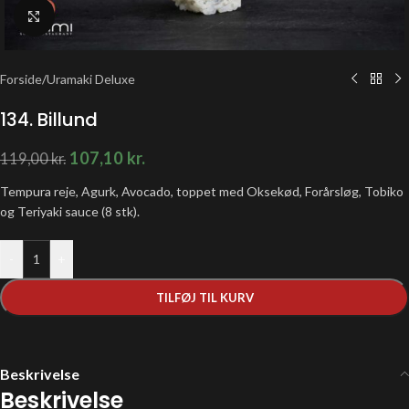
Klik for at forstørre
Forside
/
Uramaki Deluxe
134. Billund
107,10
kr.
119,00
kr.
Tempura reje, Agurk, Avocado, toppet med Oksekød, Forårsløg, Tobiko
og Teriyaki sauce (8 stk).
-
+
TILFØJ TIL KURV
Beskrivelse
Beskrivelse