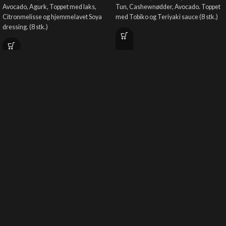
Avocado, Agurk, Toppet med laks,
Tun, Cashewnødder, Avocado. Toppet
Citronmelisse og hjemmelavet Soya
med Tobiko og Teriyaki sauce (8 stk.)
dressing. (8 stk.)