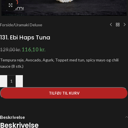
Klik for at forstørre
Forside
/
Uramaki Deluxe
131. Ebi Haps Tuna
116,10
kr.
129,00
kr.
Tempura reje, Avocado, Agurk, Toppet med tun, spicy mayo og chili
sauce (8 stk.)
-
+
TILFØJ TIL KURV
Beskrivelse
Beskrivelse