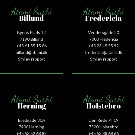
Atami Sushi
Atami Sushi
Billund
Fredericia
Byens Plads 12
Vendersgade 20
7190 Billund
7000 Fredericia
+45 61 55 15 66‬
+45 23 45 55 99
billund@atami.dk
fredericia@atami.dk
Smiley rapport
Smiley rapport
Atami Sushi
Atami Sushi
Herning
Holstebro
Bredgade 30A
Den Røde PI 19
7400 Herning
7500 Holstebro
+45 53 52 68 88
+45 53 88 68 66