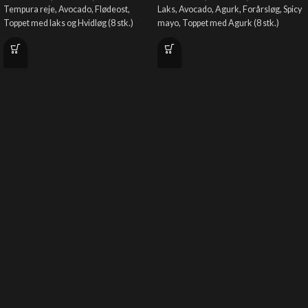
Tempura reje, Avocado, Flødeost,
Laks, Avocado, Agurk, Forårsløg, Spicy
Toppet med laks og Hvidløg (8 stk.)
mayo, Toppet med Agurk (8 stk.)