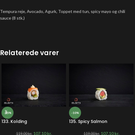
Tempura reje, Avocado, Agurk, Toppet med tun, spicy mayo og chili
sauce (8 stk.)
Relaterede varer
-10%
-10%
133. Kolding
135. Spicy Salmon
107,10
kr.
107,10
kr.
119,00
kr.
119,00
kr.