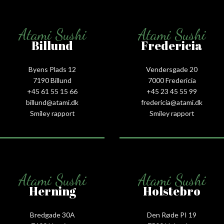
Atami Sushi
Atami Sushi
Billund
Fredericia
Byens Plads 12
Vendersgade 20
7190 Billund
7000 Fredericia
+45 61 55 15 66‬
+45 23 45 55 99
billund@atami.dk
fredericia@atami.dk
Smiley rapport
Smiley rapport
Atami Sushi
Atami Sushi
Herning
Holstebro
Bredgade 30A
Den Røde PI 19