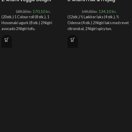
170,10
kr.
134,10
kr.
189,00
kr.
149,00
kr.
(20stk.) 1 Colour roll (8 stk.), 1
(12stk.) ½ Lækker laks (4 stk.), ½
Hosomaki agurk (8 stk.) 2 Nigiri
Odense (4 stk.) 2 Nigiri laks med revet
avocado 2 Nigiri tofu.
citronskal, 2 Nigiri spicy tun.