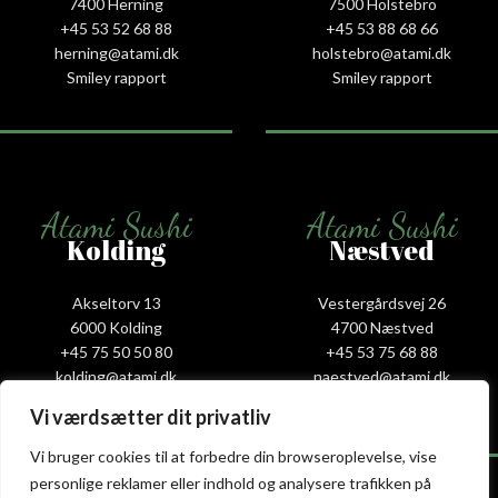
7400 Herning
7500 Holstebro
+45 53 52 68 88
+45 53 88 68 66
herning@atami.dk
holstebro@atami.dk
Smiley rapport
Smiley rapport
Atami Sushi
Atami Sushi
Kolding
Næstved
Akseltorv 13
Vestergårdsvej 26
6000 Kolding
4700 Næstved
+45 75 50 50 80
+45 53 75 68 88
kolding@atami.dk
naestved@atami.dk
Smiley rapport
Smiley rapport
Vi værdsætter dit privatliv
Vi bruger cookies til at forbedre din browseroplevelse, vise
personlige reklamer eller indhold og analysere trafikken på