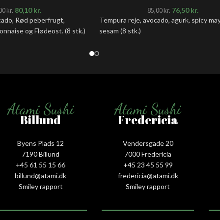
80,10
kr.
76,50
kr.
00
kr.
85,00
kr.
cado, Rød peberfrugt,
Tempura reje, avocado, agurk, spicy mayo
onnaise og Flødeost. (8 stk.)
sesam (8 stk.)
Atami Sushi
Atami Sushi
Billund
Fredericia
Byens Plads 12
Vendersgade 20
7190 Billund
7000 Fredericia
+45 61 55 15 66‬
+45 23 45 55 99
billund@atami.dk
fredericia@atami.dk
Smiley rapport
Smiley rapport