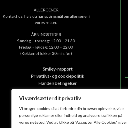
ALLERGENER
Kontakt os, hvis du har spørgsmål om allergener i
vores retter.
ÅBNINGSTIDER
Søndag – torsdag: 12.00 – 21.30
Fredag – lørdag: 12.00 – 22.00
(Køkkenet lukker 30 min. før)
Smiley-rapport
Privatlivs- og cookiepolitik
Handelsbetingelser
Vi værdsætter dit privatliv
Vi bruger cookies til at forbedre din browseroplevelse, vise
personlige reklamer eller indhold og analysere trafikken på
vores netsted. Ved at klikke på "Accepter Alle Cookies" giver