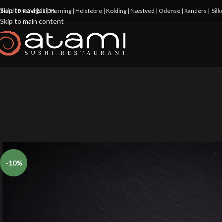
Skip to navigation
illund
|
Fredericia
|
Herning
|
Holstebro
|
Kolding
|
Næstved
|
Odense
|
Randers
|
Sil
Skip to main content
-10%