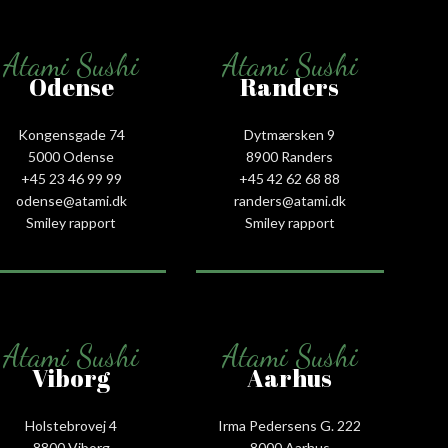
Atami Sushi
Atami Sushi
Odense
Randers
Kongensgade 74
Dytmærsken 9
5000 Odense
8900 Randers
+45 23 46 99 99
+45 42 62 68 88
odense@atami.dk
randers@atami.dk
Smiley rapport
Smiley rapport
Atami Sushi
Atami Sushi
Viborg
Aarhus
Holstebrovej 4
Irma Pedersens G. 222
8800 Viborg
8000 Aarhus