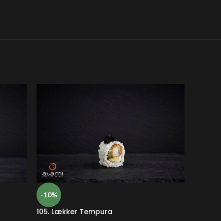
-10%
-10%
105. Lækker Tempura
107. K