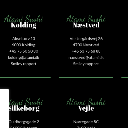
Atami Sushi
Atami Sushi
Kolding
Næstved
Akseltorv 13
Vestergårdsvej 26
6000 Kolding
4700 Næstved
+45 75 50 50 80
+45 53 75 68 88
kolding@atami.dk
naestved@atami.dk
Smiley rapport
Smiley rapport
Atami Sushi
Atami Sushi
Silkeborg
Vejle
Guldbergsgade 2
Nørregade 8C
8600 Silkeborg
7100 Vejle