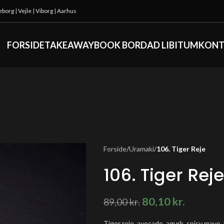
keborg
|
Vejle
|
Viborg
|
Aarhus
FORSIDE
TAKEAWAY
BOOK BORD
AD LIBITUM
KONT
Forside
/
Uramaki
/
106. Tiger Reje
106. Tiger Reje
80,10
kr.
89,00
kr.
Tiger reje, avocado, agurk, spicy mayo,