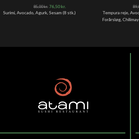
76,50
kr.
85,00
kr.
89,
Surimi, Avocado, Agurk, Sesam
(8 stk.)
Tempura reje, Avo
Forårsløg, Chilimay