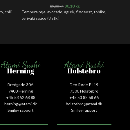
80,10
kr.
89,00
kr.
, chili
Tempura reje, avocado, agurk, flødeost, tobiko,
Tun, avoc
teriyaki sauce (8 stk.)
sesam (8
Atami Sushi
Atami Sushi
Herning
Holstebro
Bredgade 30A
Den Røde PI 19
7400 Herning
7500 Holstebro
+45 53 52 68 88
+45 53 88 68 66
herning@atami.dk
holstebro@atami.dk
Smiley rapport
Smiley rapport