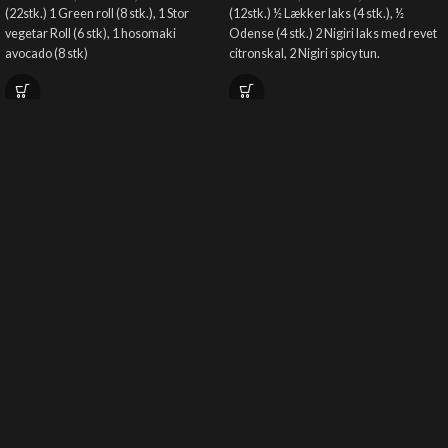
(22stk.) 1 Green roll (8 stk.), 1 Stor
(12stk.) ½ Lækker laks (4 stk.), ½
vegetar Roll (6 stk), 1 hosomaki
Odense (4 stk.) 2 Nigiri laks med revet
avocado (8 stk)
citronskal, 2 Nigiri spicy tun.