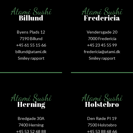
Atami Sushi
Atami Sushi
Billund
Fredericia
Byens Plads 12
Vendersgade 20
7190 Billund
7000 Fredericia
+45 61 55 15 66‬
+45 23 45 55 99
billund@atami.dk
fredericia@atami.dk
Smiley rapport
Smiley rapport
Atami Sushi
Atami Sushi
Herning
Holstebro
Bredgade 30A
Den Røde PI 19
7400 Herning
7500 Holstebro
+45 53 52 68 88
+45 53 88 68 66