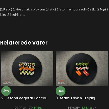
(18 stk.) 1 Hosomaki spicy tun (8 stk.) 1 Stor Tempura roll (6 stk.) 2 Nigiri
laks, 2 Nigiri reje.
Relaterede varer
-10%
-10%
2B. Atami Vegetar For You
3. Atami Frisk & Frejdig
179,10
kr.
134,10
kr.
199,00
kr.
149,00
kr.