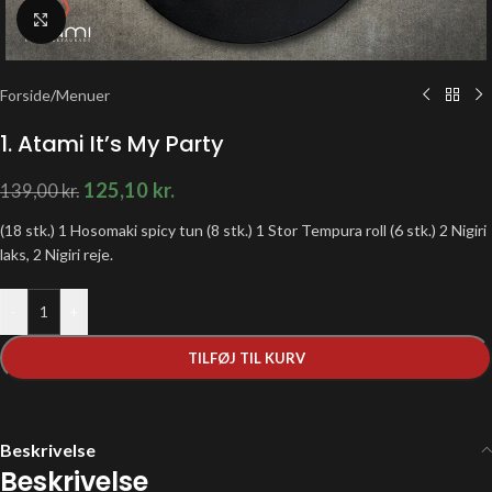
Klik for at forstørre
Forside
/
Menuer
1. Atami It’s My Party
125,10
kr.
139,00
kr.
(18 stk.) 1 Hosomaki spicy tun (8 stk.) 1 Stor Tempura roll (6 stk.) 2 Nigiri
laks, 2 Nigiri reje.
-
+
TILFØJ TIL KURV
Beskrivelse
Beskrivelse